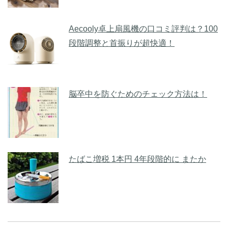
Aecooly卓上扇風機の口コミ評判は？100
段階調整と首振りが超快適！
脳卒中を防ぐためのチェック方法は！
たばこ増税 1本円 4年段階的に またか