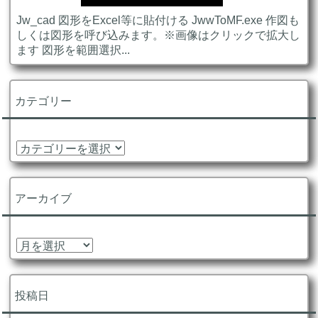
Jw_cad 図形をExcel等に貼付ける JwwToMF.exe 作図も
しくは図形を呼び込みます。※画像はクリックで拡大し
ます 図形を範囲選択...
カテゴリー
カ
テ
ゴ
リ
アーカイブ
ー
ア
ー
カ
イ
投稿日
ブ