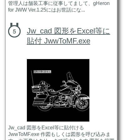
管理人は舗装工事に従事してまして、gHeron
for JWW Ver.1.25にはお世話にな...
Jw_cad 図形をExcel等に
貼付 JwwToMF.exe
Jw_cad 図形をExcel等に貼付ける
JwwToMF.exe 作図もしくは図形を呼び込みま