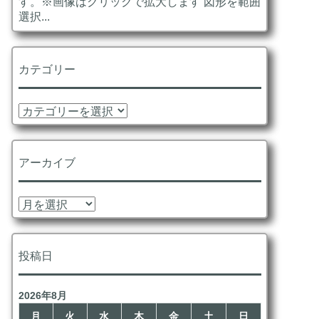
す。※画像はクリックで拡大します 図形を範囲
選択...
カテゴリー
カ
テ
ゴ
リ
アーカイブ
ー
ア
ー
カ
イ
投稿日
ブ
2026年8月
月
火
水
木
金
土
日