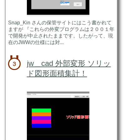
Snap_Kin さんの保管サイトにはこう書かれて
ますが 『これらの外変プログラムは２００１年
で開発が中止されたままです。したがって、現
在のJWWの仕様には対...
jw＿cad 外部変形 ソリッ
ド図形面積集計！