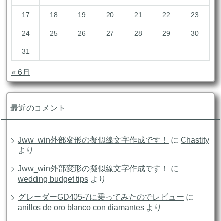
17
18
19
20
21
22
23
24
25
26
27
28
29
30
31
« 6月
最近のコメント
Jww_win外部変形の擬似線文字作成です！
に
Chastity
より
Jww_win外部変形の擬似線文字作成です！
に
wedding budget tips
より
グレーダーGD405-7に乗ってみたのでレビュー
に
anillos de oro blanco con diamantes
より