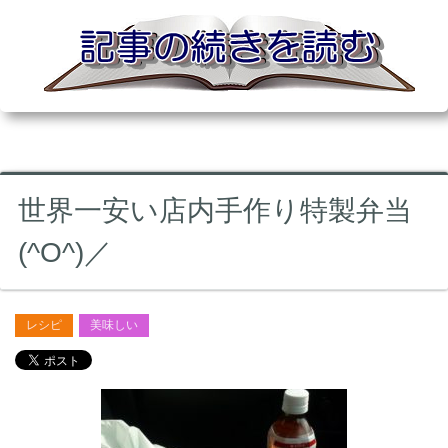
世界一安い店内手作り特製弁当
(^O^)／
レシピ
美味しい