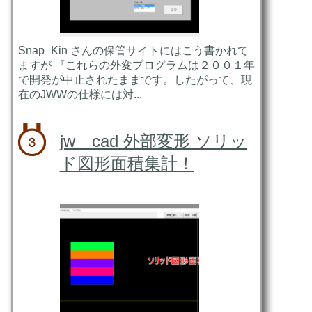
Snap_Kin さんの保管サイトにはこう書かれて
ますが 『これらの外変プログラムは２００１年
で開発が中止されたままです。したがって、現
在のJWWの仕様には対...
jw＿cad 外部変形 ソリッ
ド図形面積集計！