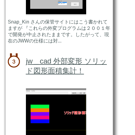
Snap_Kin さんの保管サイトにはこう書かれて
ますが 『これらの外変プログラムは２００１年
で開発が中止されたままです。したがって、現
在のJWWの仕様には対...
jw＿cad 外部変形 ソリッ
ド図形面積集計！