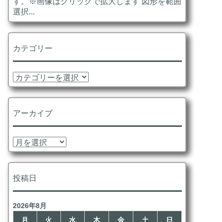
す。※画像はクリックで拡大します 図形を範囲
選択...
カテゴリー
カ
テ
ゴ
リ
アーカイブ
ー
ア
ー
カ
イ
投稿日
ブ
2026年8月
月
火
水
木
金
土
日