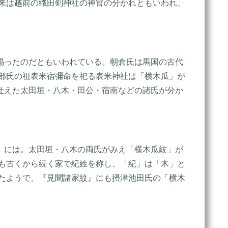
本来は越前の織田剣神社の神官の分かれともいわれ、
賜ったのだともいわれている。朝倉氏は馬国の古代
下部氏の祖表米宿彌命を祀る表米神社は「横木瓜」が
仕えた太田垣・八木・田公・宿南などの諸氏が分か
』には。太田垣・八木の両氏がみえ「横木瓜紋」が
氏も古くから続く家で紀姓を称し、「紀」は「木」と
ったようで、『見聞諸家紋』にも摂津池田氏の「横木