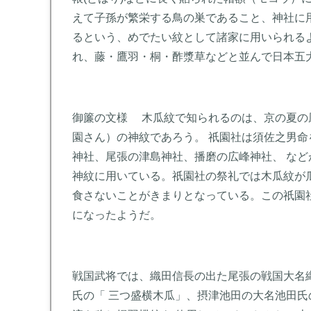
えて子孫が繁栄する鳥の巣であること、神社に
るという、めでたい紋として諸家に用いられる
れ、藤・鷹羽・桐・酢漿草などと並んで日本五
御簾の文様 木瓜紋で知られるのは、京の夏の
園さん）の神紋であろう。 祇園社は須佐之男
神社、尾張の津島神社、播磨の広峰神社、 な
神紋に用いている。祇園社の祭礼では木瓜紋が
食さないことがきまりとなっている。この祇園
になったようだ。
戦国武将では、織田信長の出た尾張の戦国大名
氏の「 三つ盛横木瓜」、摂津池田の大名池田