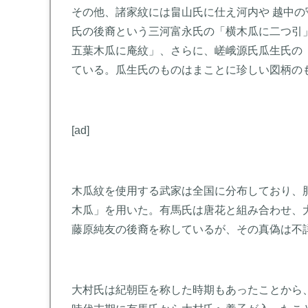
その他、諸家紋には畠山氏に仕え河内や 越中
氏の後裔という三河富永氏の「横木瓜に二つ引
五葉木瓜に庵紋」、さらに、嵯峨源氏瓜生氏の
ている。瓜生氏のものはまことに珍しい図柄の
[ad]
木瓜紋を使用する武家は全国に分布しており、
木瓜」を用いた。有馬氏は唐花と組み合わせ、
藤原純友の後裔を称しているが、その真偽は不
大村氏は紀朝臣を称した時期もあったことから