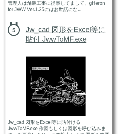
管理人は舗装工事に従事してまして、gHeron
for JWW Ver.1.25にはお世話にな...
Jw_cad 図形をExcel等に
貼付 JwwToMF.exe
Jw_cad 図形をExcel等に貼付ける
JwwToMF.exe 作図もしくは図形を呼び込みま