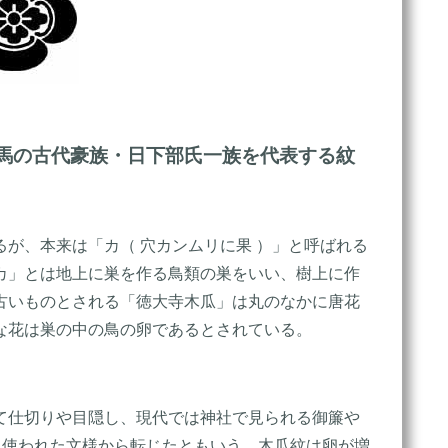
馬の古代豪族・日下部氏一族を代表する紋
が、本来は「カ（ 穴カンムリに果 ）」と呼ばれる
カ」とは地上に巣を作る鳥類の巣をいい、樹上に作
古いものとされる「徳大寺木瓜」は丸のなかに唐花
な花は巣の中の鳥の卵であるとされている。
て仕切りや目隠し、現代では神社で見られる御簾や
に使われた文様から転じたともいう。木瓜紋は卵が増