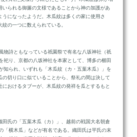
用いられる御簾の文様であることから神の加護があ
ようになったようだ。木瓜紋は多くの家に使用さ
大紋の一つに数えられている。
風物詩ともなっている祇園祭で有名な八坂神社（祇
命を祀り、京都の八坂神社を本家として、博多の櫛田
どが知られ、いずれも「木瓜紋（カ・五葉木瓜）」を
瓜の切り口に似ていることから、祭礼の間は決して
社におけるタブーが、木瓜紋の発祥を瓜とするもと
織田氏の「五葉木瓜（カ）」、越前の戦国大名朝倉
氏の「横木瓜」などが有名である。織田氏は平氏の末