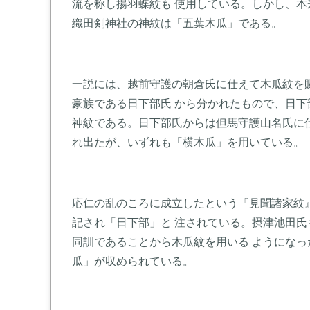
流を称し揚羽蝶紋も 使用している。しかし、
織田剣神社の神紋は「五葉木瓜」である。
一説には、越前守護の朝倉氏に仕えて木瓜紋を
豪族である日下部氏 から分かれたもので、日
神紋である。日下部氏からは但馬守護山名氏に
れ出たが、いずれも「横木瓜」を用いている。
応仁の乱のころに成立したという『見聞諸家紋
記され「日下部」と 注されている。摂津池田
同訓であることから木瓜紋を用いる ようにな
瓜」が収められている。