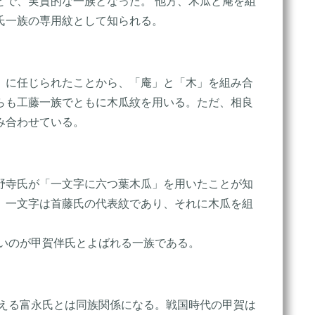
とで、実質的な一族となった。 他方、木瓜と庵を組
氏一族の専用紋として知られる。
）に任じられたことから、「庵」と「木」を組み合
らも工藤一族でともに木瓜紋を用いる。ただ、相良
み合わせている。
野寺氏が「一文字に六つ葉木瓜」を用いたことが知
、一文字は首藤氏の代表紋であり、それに木瓜を組
いのが甲賀伴氏とよばれる一族である。
見える富永氏とは同族関係になる。戦国時代の甲賀は