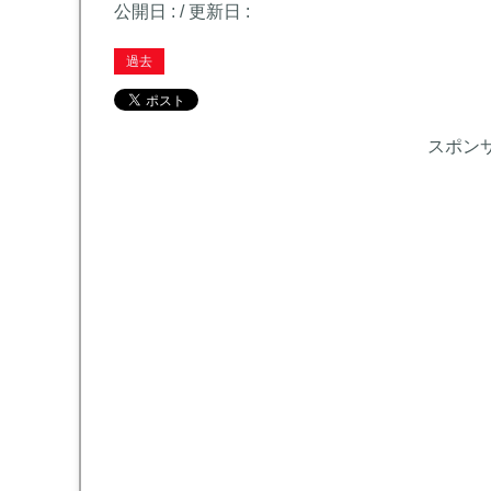
公開日 :
/ 更新日 :
過去
スポン