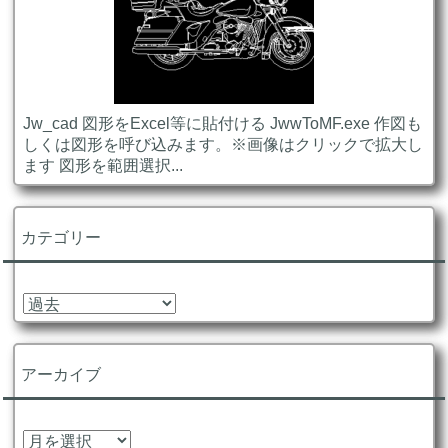
Jw_cad 図形をExcel等に貼付ける JwwToMF.exe 作図も
しくは図形を呼び込みます。※画像はクリックで拡大し
ます 図形を範囲選択...
カテゴリー
カ
テ
ゴ
リ
アーカイブ
ー
ア