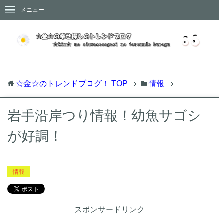
メニュー
☆金☆のトレンドブログ！
TOP
情報
岩手沿岸つり情報！幼魚サゴシ
が好調！
情報
スポンサードリンク