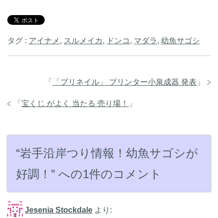
タグ :
アイナメ
,
スルメイカ
,
ドンコ
,
マダラ
,
幼魚サゴシ
「
「プリネイル」 プリンター小泉成器 発表
」
「
宝くじ がよく 当たる 売り場！
」
“岩手沿岸つり情報！幼魚サゴシが
好調！” への1件のコメント
Jesenia Stockdale
より: