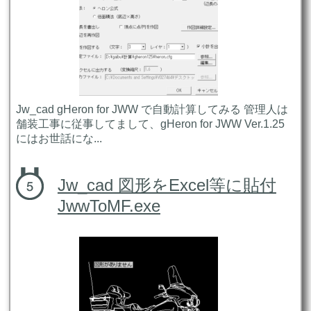
Jw_cad gHeron for JWW で自動計算してみる 管理人は
舗装工事に従事してまして、gHeron for JWW Ver.1.25
にはお世話にな...
Jw_cad 図形をExcel等に貼付
JwwToMF.exe