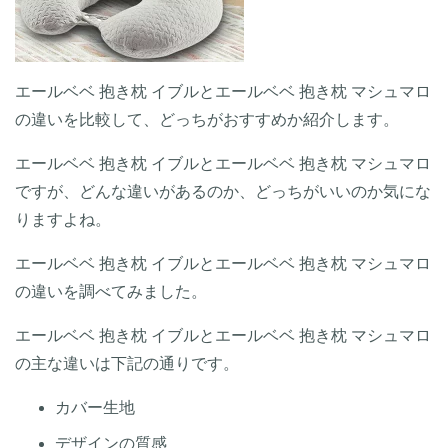
エールベベ 抱き枕 イブルとエールベベ 抱き枕 マシュマロ
の違いを比較して、どっちがおすすめか紹介します。
エールベベ 抱き枕 イブルとエールベベ 抱き枕 マシュマロ
ですが、どんな違いがあるのか、どっちがいいのか気にな
りますよね。
エールベベ 抱き枕 イブルとエールベベ 抱き枕 マシュマロ
の違いを調べてみました。
エールベベ 抱き枕 イブルとエールベベ 抱き枕 マシュマロ
の主な違いは下記の通りです。
カバー生地
デザインの質感