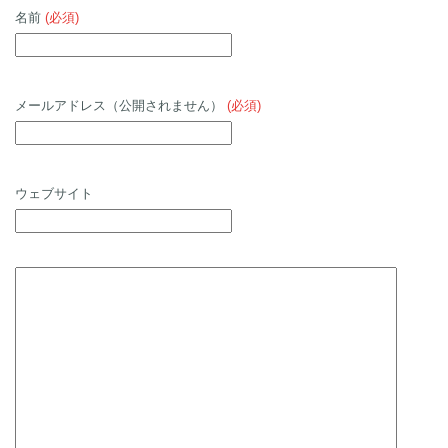
名前
(必須)
メールアドレス（公開されません）
(必須)
ウェブサイト