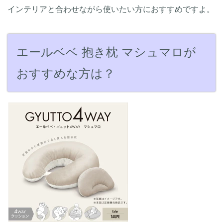
インテリアと合わせながら使いたい方におすすめですよ。
エールベベ 抱き枕 マシュマロが
おすすめな方は？