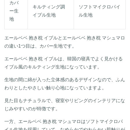
カバ
キルティング調
ソフトマイクロパイ
ー生
イブル生地
ル生地
地
エールベベ 抱き枕 イブルとエールベベ 抱き枕 マシュマロ
の違い1つ目は、カバー生地です。
エールベベ 抱き枕 イブルは、韓国の寝具でよく見かける
イブル風のキルティング生地になっています。
生地の間に綿が入った立体感のあるデザインなので、ふん
わりとしたやさしい触り心地になっていますよ。
見た目もナチュラルで、寝室やリビングのインテリアにな
じみやすいのが特徴です。
一方、エールベベ 抱き枕 マシュマロはソフトマイクロパ
イル生地を採用していて、なめらかでやわらかい肌触りが