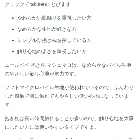
クリックでrakutenにとびます
やわらかい肌触りを重視したい方
なめらかな生地が好きな方
シンプルな抱き枕を探している方
触り心地のよさを重視したい方
エールベベ 抱き枕 マシュマロは、なめらかなパイル生地
のやさしい触り心地が魅力です。
ソフトマイクロパイル生地が使われているので、ふんわり
した感触で肌に触れてもやさしい使い心地になっていま
す。
抱き枕は長い時間触れることが多いので、触り心地を大事
にしたい方には使いやすいタイプですよ。