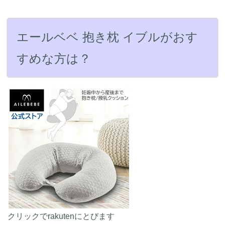
エールベベ 抱き枕 イブルがおす
すめな方は？
クリックでrakutenにとびます