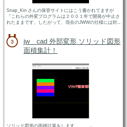
Snap_Kin さんの保管サイトにはこう書かれてますが
『これらの外変プログラムは２００１年で開発が中止さ
れたままです。したがって、現在のJWWの仕様には対...
jw＿cad 外部変形 ソリッド図形
面積集計！
ソリッド図形の面積計算をします ...