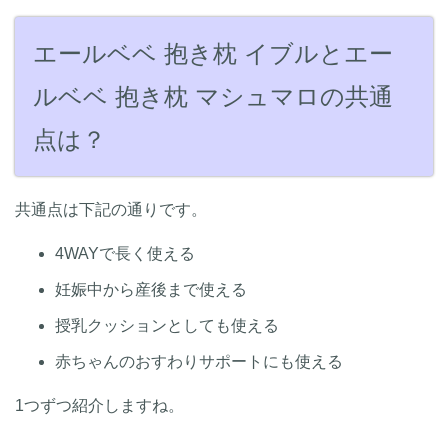
エールベベ 抱き枕 イブルとエー
ルベベ 抱き枕 マシュマロの共通
点は？
共通点は下記の通りです。
4WAYで長く使える
妊娠中から産後まで使える
授乳クッションとしても使える
赤ちゃんのおすわりサポートにも使える
1つずつ紹介しますね。