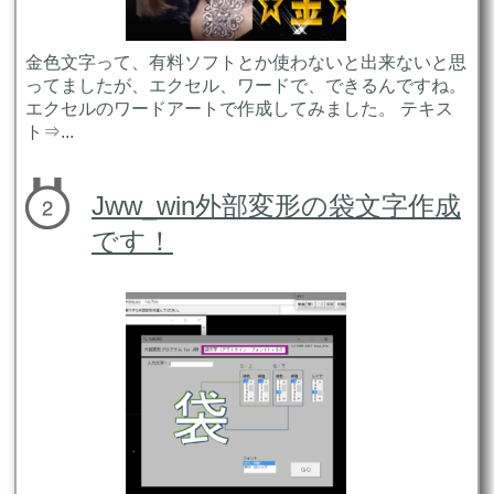
金色文字って、有料ソフトとか使わないと出来ないと思
ってましたが、エクセル、ワードで、できるんですね。
エクセルのワードアートで作成してみました。 テキス
ト⇒...
Jww_win外部変形の袋文字作成
です！