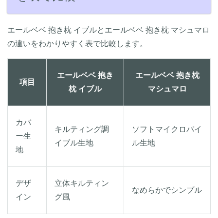
エールベベ 抱き枕 イブルとエールベベ 抱き枕 マシュマロ
の違いをわかりやすく表で比較します。
エールベベ 抱き
エールベベ 抱き枕
項目
枕 イブル
マシュマロ
カバ
キルティング調
ソフトマイクロパイ
ー生
イブル生地
ル生地
地
デザ
立体キルティン
なめらかでシンプル
イン
グ風