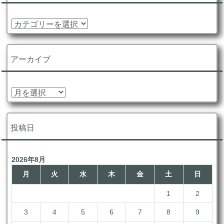
カ
テ
ゴ
リ
アーカイブ
ー
ア
ー
カ
イ
投稿日
ブ
2026年8月
月
火
水
木
金
土
日
1
2
3
4
5
6
7
8
9