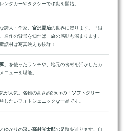
レンタカーやタクシーで移動を開始。
な詩人・作家、
宮沢賢治
の世界に浸ります。『銀
、名作の背景を知れば、旅の感動も深まります。
童話村は写真映えも抜群！
豚
」を使ったランチや、地元の食材を活かしたカ
メニューを堪能。
気が人気。名物の高さ約25cmの「
ソフトクリー
験したいフォトジェニックな一品です。
とゆかりの深い
高村光太郎
の足跡を辿ります。自