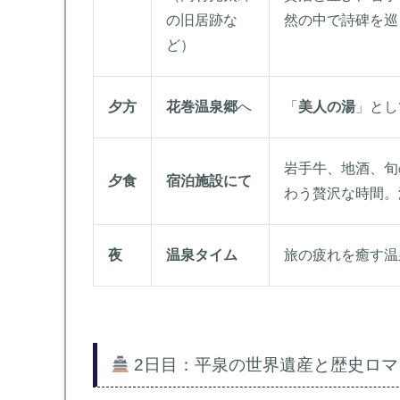
の旧居跡な
然の中で詩碑を巡
ど）
夕方
花巻温泉郷
へ
「
美人の湯
」とし
岩手牛、地酒、旬
夕食
宿泊施設にて
わう贅沢な時間。
夜
温泉タイム
旅の疲れを癒す温
2日目：平泉の世界遺産と歴史ロマ