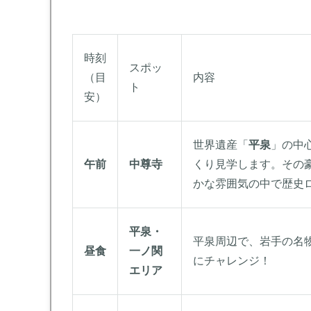
時刻
スポッ
（目
内容
ト
安）
世界遺産「
平泉
」の中
午前
中尊寺
くり見学します。その
かな雰囲気の中で歴史
平泉・
平泉周辺で、岩手の名
昼食
一ノ関
にチャレンジ！
エリア