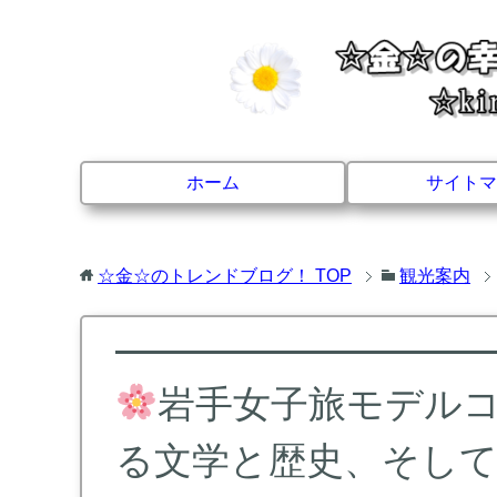
ホーム
サイトマ
☆金☆のトレンドブログ！
TOP
観光案内
岩手女子旅モデル
る文学と歴史、そし