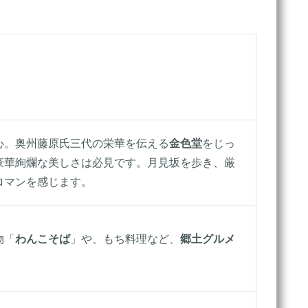
心。奥州藤原氏三代の栄華を伝える
金色堂
をじっ
豪華絢爛な美しさは必見です。月見坂を歩き、厳
ロマンを感じます。
物「
わんこそば
」や、もち料理など、
郷土グルメ