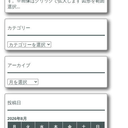
す。※画像はクリックで拡大します 図形を範囲
選択...
カテゴリー
カ
テ
ゴ
リ
アーカイブ
ー
ア
ー
カ
イ
投稿日
ブ
2026年8月
月
火
水
木
金
土
日