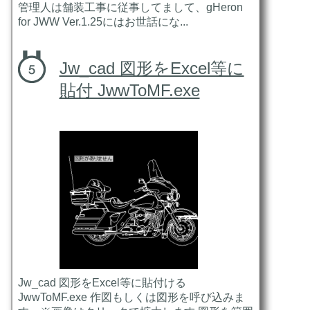
管理人は舗装工事に従事してまして、gHeron
for JWW Ver.1.25にはお世話にな...
Jw_cad 図形をExcel等に
貼付 JwwToMF.exe
Jw_cad 図形をExcel等に貼付ける
JwwToMF.exe 作図もしくは図形を呼び込みま