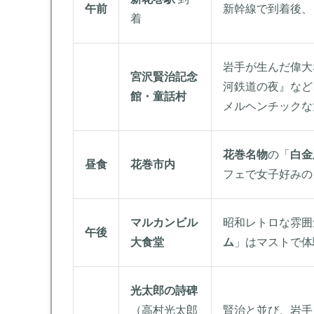
午前
新幹線で到着後、
着
岩手が生んだ偉大
宮沢賢治記念
河鉄道の夜』など
館・童話村
メルヘンチックな
花巻名物
の「
白金
昼食
花巻市内
フェで女子好みの
マルカンビル
昭和レトロな雰囲
午後
大食堂
ム
」はマストで体
光太郎の詩碑
（高村光太郎
賢治と並び、岩手