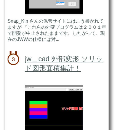
Snap_Kin さんの保管サイトにはこう書かれて
ますが 『これらの外変プログラムは２００１年
で開発が中止されたままです。したがって、現
在のJWWの仕様には対...
jw＿cad 外部変形 ソリッ
ド図形面積集計！