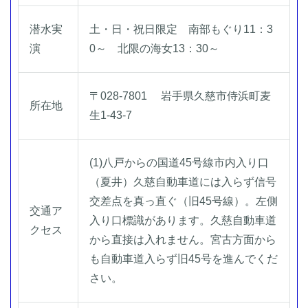
潜水実
土・日・祝日限定 南部もぐり11：3
演
0～ 北限の海女13：30～
〒028-7801 岩手県久慈市侍浜町麦
所在地
生1-43-7
(1)八戸からの国道45号線市内入り口
（夏井）久慈自動車道には入らず信号
交差点を真っ直ぐ（旧45号線）。左側
交通ア
入り口標識があります。久慈自動車道
クセス
から直接は入れません。宮古方面から
も自動車道入らず旧45号を進んでくだ
さい。