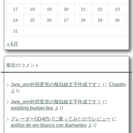
17
18
19
20
21
22
23
24
25
26
27
28
29
30
31
« 6月
最近のコメント
Jww_win外部変形の擬似線文字作成です！
に
Chastity
より
Jww_win外部変形の擬似線文字作成です！
に
wedding budget tips
より
グレーダーGD405-7に乗ってみたのでレビュー
に
anillos de oro blanco con diamantes
より