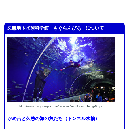
久慈地下水族科学館 もぐらんぴあ について
http://www.moguranpia.com/facilities/img/floor-b1f-img-03.jpg
かめ吉と久慈の海の魚たち（トンネル水槽）→