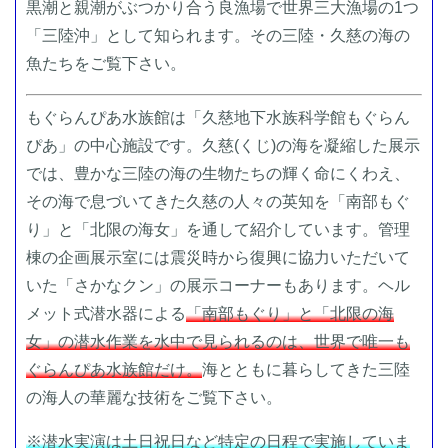
黒潮と親潮がぶつかり合う良漁場で世界三大漁場の1つ
「三陸沖」として知られます。その三陸・久慈の海の
魚たちをご覧下さい。
もぐらんぴあ水族館は「久慈地下水族科学館もぐらん
ぴあ」の中心施設です。久慈(くじ)の海を凝縮した展示
では、豊かな三陸の海の生物たちの輝く命にくわえ、
その海で息づいてきた久慈の人々の英知を「南部もぐ
り」と「北限の海女」を通して紹介しています。管理
棟の企画展示室には震災時から復興に協力いただいて
いた「さかなクン」の展示コーナーもあります。ヘル
メット式潜水器による
「南部もぐり」と「北限の海
女」の潜水作業を水中で見られるのは、世界で唯一も
ぐらんぴあ水族館だけ。
海とともに暮らしてきた三陸
の海人の華麗な技術をご覧下さい。
※潜水実演は土日祝日など特定の日程で実施していま