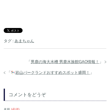
タグ :
あまちゃん
「
男鹿の海大水槽 男鹿水族館GAO情報！
」
「
岩山パークランドおすすめスポット盛岡！
」
コメントをどうぞ
名前
(必須)