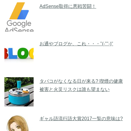
AdSense取得に悪戦苦闘！
お通やブログか、これ・・・"(-""-)"
タバコがなくなる日が来る? 喫煙の健康
被害と火災リスクは誰も望まない
ギャル語流行語大賞2017一覧の意味は?