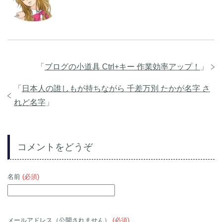
「
ブログの小道具 Ctrl+キー 作業効率アップ！
」
「
日本人の誰しもが持ちながら 千差万別 たかが名字 さ
れど名字
」
コメントをどうぞ
名前
(必須)
メールアドレス（公開されません）
(必須)