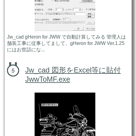
Jw_cad gHeron for JWW で自動計算してみる 管理人は
舗装工事に従事してまして、gHeron for JWW Ver.1.25
にはお世話にな...
Jw_cad 図形をExcel等に貼付
JwwToMF.exe