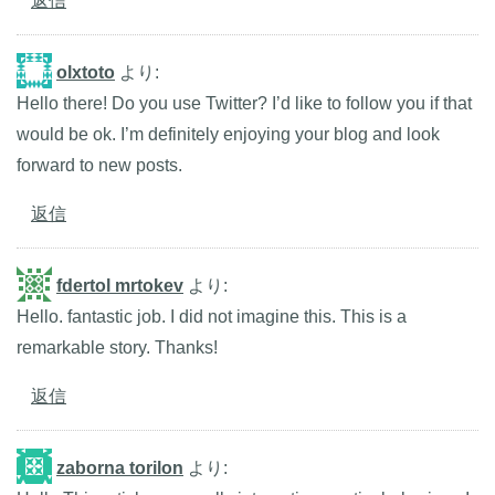
返信
olxtoto
より:
Hello there! Do you use Twitter? I’d like to follow you if that
would be ok. I’m definitely enjoying your blog and look
forward to new posts.
返信
fdertol mrtokev
より:
Hello. fantastic job. I did not imagine this. This is a
remarkable story. Thanks!
返信
zaborna torilon
より: