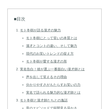
■目次
モト冬樹が語る漫才の魅力
モト冬樹にとって笑いの本質とは
漫才とコントの違い、そして魅力
現代のお笑いトレンドの捉え方
モト冬樹が愛する漫才の形
実名告白！彼が選ぶ一番面白い漫才師とは
声を出して笑えるその理由
分かりやすさがもたらすお笑いの力
実名で語られる魅力的な漫才師とは
モト冬樹と漫才師たちとの逸話
昔のエピソードで垣間見る温かさ