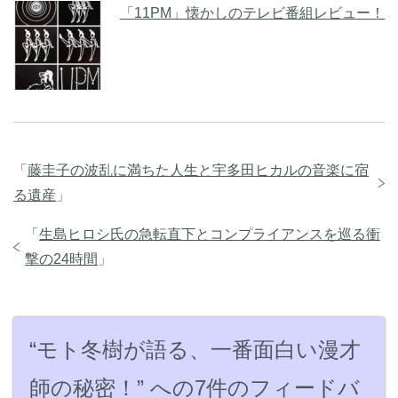
「11PM」懐かしのテレビ番組レビュー！
「
藤圭子の波乱に満ちた人生と宇多田ヒカルの音楽に宿
る遺産
」
「
生島ヒロシ氏の急転直下とコンプライアンスを巡る衝
撃の24時間
」
“モト冬樹が語る、一番面白い漫才
師の秘密！” への7件のフィードバ