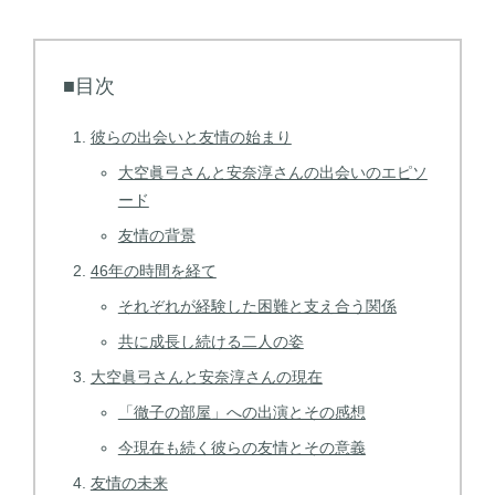
■目次
彼らの出会いと友情の始まり
大空眞弓さんと安奈淳さんの出会いのエピソ
ード
友情の背景
46年の時間を経て
それぞれが経験した困難と支え合う関係
共に成長し続ける二人の姿
大空眞弓さんと安奈淳さんの現在
「徹子の部屋」への出演とその感想
今現在も続く彼らの友情とその意義
友情の未来