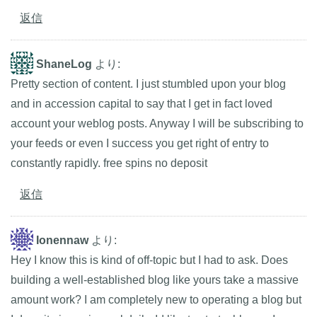
返信
ShaneLog
より:
Pretty section of content. I just stumbled upon your blog
and in accession capital to say that I get in fact loved
account your weblog posts. Anyway I will be subscribing to
your feeds or even I success you get right of entry to
constantly rapidly. free spins no deposit
返信
Ionennaw
より:
Hey I know this is kind of off-topic but I had to ask. Does
building a well-established blog like yours take a massive
amount work? I am completely new to operating a blog but