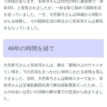
う関係があります。安奈淳さんは50代の時に膠原病で「余
命3日」と宣告されましたが、一命を取り留めて闘病生活
を送っていました。一方、大空眞弓さんは58歳から9度の
がんを経験し、その闘病生活の明るさに安奈淳さんは勇気
をもらっていました。
46年の時間を経て
大空眞弓さんと安奈淳さんは、舞台「屋根の上のヴァイオ
リン弾き」での共演をきっかけに46年にわたる友情を育ん
できました。当時、大空眞弓さんは映画スターであり、安
奈淳さんは宝塚歌劇団出身で舞台経験豊富だったため、二
人の出会いは互いの活動の舞台裏での交流から始まりまし
た。