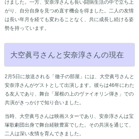
けました。一方、安奈淳さんも長い闘病生活の中で立ち上
がり、自分自身を見つめ直す機会を得ました。二人の友情
は長い年月を経ても変わることなく、共に成長し続ける姿
勢を持っています。
大空眞弓さんと安奈淳さんの現在
2月5日に放送される「徹子の部屋」には、大空眞弓さんと
安奈淳さんがゲストとして出演します。彼らは46年にわた
る友人であり、舞台「屋根の上のヴァイオリン弾き」での
共演がきっかけで知り合いました。
当時、大空眞弓さんは映画スターであり、安奈淳さんは宝
塚歌劇団出身で舞台経験豊富でした。その共演を通じて、
二人は深い友情を育んできました。