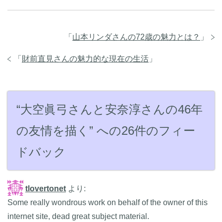
「
山本リンダさんの72歳の魅力とは？
」
「
財前直見さんの魅力的な現在の生活
」
“大空眞弓さんと安奈淳さんの46年
の友情を描く” への26件のフィー
ドバック
tlovertonet
より:
Some really wondrous work on behalf of the owner of this
internet site, dead great subject material.