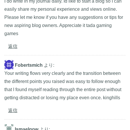
I do write in my journal daily. Id like to start a blog so I can
easily share my personal experience and views online.
Please let me know if you have any suggestions or tips for
new aspiring blog owners. Appreciate it tada gaming
games
返信
Fobertsmich
より:
Your writing flows very clearly and the transition between
the different points you raised was easy to follow enough
that I found myself reading through the entire post without
getting distracted or losing my place even once. kinghills
返信
Ismaelgow
より: