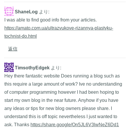
ShaneLog
より:
I was able to find good info from your articles.
https://amato.com.ua/ultrazvukove-rizannya-plastyku-
tochnist-do.html
返信
TimsothyEdgek
より:
Hey there fantastic website Does running a blog such as
this require a large amount of work? Ive no understanding
of computer programming however I had been hoping to
start my own blog in the near future. Anyhow if you have
any ideas or tips for new blog owners please share. I
understand this is off topic nevertheless I just wanted to
ask. Thanks
https://share.google/On5JL6V3lwNeZ6Dd1