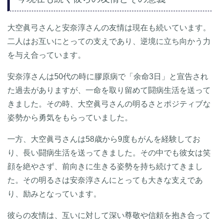
大空眞弓さんと安奈淳さんの友情は現在も続いています。
二人はお互いにとっての支えであり、逆境に立ち向かう力
を与え合っています。
安奈淳さんは50代の時に膠原病で「余命3日」と宣告され
た過去がありますが、一命を取り留めて闘病生活を送って
きました。その時、大空眞弓さんの明るさとポジティブな
姿勢から勇気をもらっていました。
一方、大空眞弓さんは58歳から9度もがんを経験してお
り、長い闘病生活を送ってきました。その中でも彼女は笑
顔を絶やさず、前向きに生きる姿勢を持ち続けてきまし
た。その明るさは安奈淳さんにとっても大きな支えであ
り、励みとなっています。
彼らの友情は、互いに対して深い尊敬や信頼を抱き合って