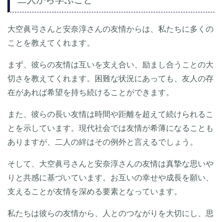
大空眞弓さんと安奈淳さんの友情からは、私たちに多くの
ことを教えてくれます。
まず、彼らの友情は互いを支え合い、励まし合うことの大
切さを教えてくれます。困難な状況にあっても、友人の存
在があれば希望を持ち続けることができます。
また、彼らの長い友情は時間や距離を超えて続けられるこ
とを示しています。現代社会では友情が希薄になることも
ありますが、二人の絆はその例外と言えるでしょう。
そして、大空眞弓さんと安奈淳さんの友情は真摯な思いや
りと共感に基づいています。お互いの幸せや成長を願い、
支えることが友情を深める要素となっています。
私たちは彼らの友情から、人とのつながりを大切にし、思