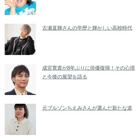
古瀬直輝さんの学歴と輝かしい高校時代
成宮寛貴が8年ぶりに俳優復帰！その心境
と今後の展望を語る
元ブルゾンちえみさんが選んだ新たな道