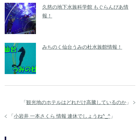
久慈の地下水族科学館 もぐらんぴあ情
報！
みちのく仙台うみの杜水族館情報！
「
観光地のホテルはどれだけ高騰しているのか
」
「
小岩井 一本さくら 情報 連休でしょうね^_^
」