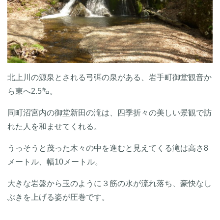
北上川の源泉とされる弓弭の泉がある、岩手町御堂観音か
ら東へ2.5㌔。
同町沼宮内の御堂新田の滝は、四季折々の美しい景観で訪
れた人を和ませてくれる。
うっそうと茂った木々の中を進むと見えてくる滝は高さ8
メートル、幅10メートル。
大きな岩盤から玉のように３筋の水が流れ落ち、豪快なし
ぶきを上げる姿が圧巻です。