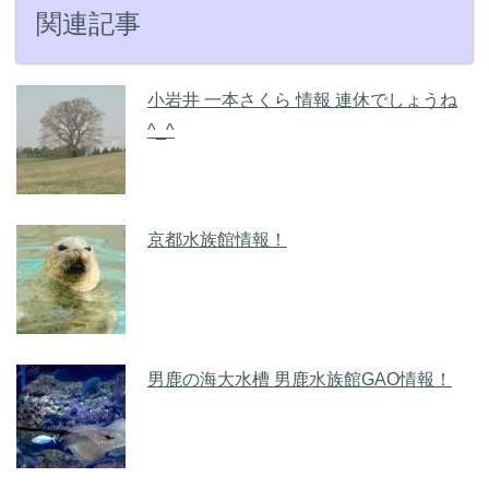
関連記事
小岩井 一本さくら 情報 連休でしょうね
^_^
京都水族館情報！
男鹿の海大水槽 男鹿水族館GAO情報！