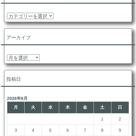
カ
テ
ゴ
リ
アーカイブ
ー
ア
ー
カ
イ
投稿日
ブ
2026年8月
月
火
水
木
金
土
日
1
2
3
4
5
6
7
8
9