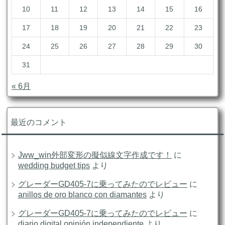
10
11
12
13
14
15
16
17
18
19
20
21
22
23
24
25
26
27
28
29
30
31
« 6月
最近のコメント
Jww_win外部変形の擬似線文字作成です！
に
wedding budget tips
より
グレーダーGD405-7に乗ってみたのでレビュー
に
anillos de oro blanco con diamantes
より
グレーダーGD405-7に乗ってみたのでレビュー
に
diario digital opinión independiente
より