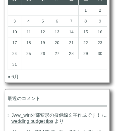
1
2
3
4
5
6
7
8
9
10
11
12
13
14
15
16
17
18
19
20
21
22
23
24
25
26
27
28
29
30
31
« 6月
最近のコメント
Jww_win外部変形の擬似線文字作成です！
に
wedding budget tips
より