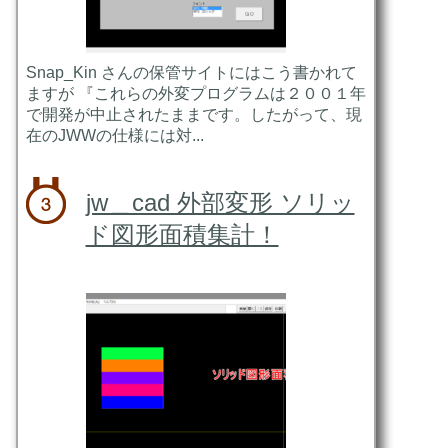
Snap_Kin さんの保管サイトにはこう書かれて
ますが 『これらの外変プログラムは２００１年
で開発が中止されたままです。したがって、現
在のJWWの仕様には対...
jw＿cad 外部変形 ソリッ
ド図形面積集計！