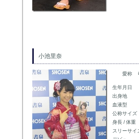
小池里奈
愛称 り
生年月日 
出身地 
血液型
公称サイズ 
身長 / 体重
スリーサイズ 8