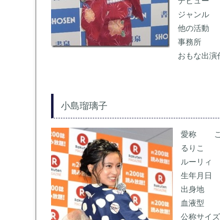
デビュー 
ジャンル
他の活動
事務所 
おもな出
小島瑠璃子
愛称 こ
るりこ
ルーリィ
生年月日 
出身地 
血液型
公称サイズ 