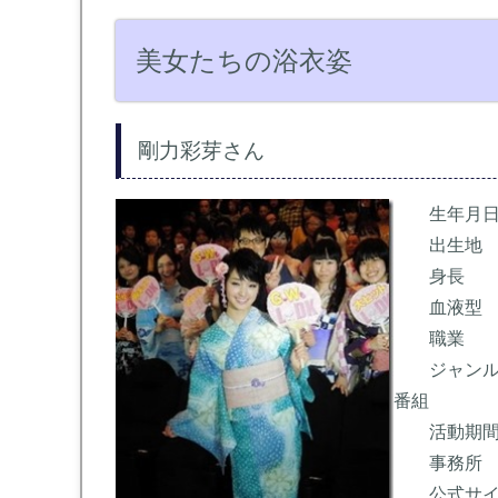
美女たちの浴衣姿
剛力彩芽さん
生年月日
　　出生地　
　　身長　　　
　　血液型　
　　職業　　
　　ジャンル
番組

　　活動期間　
　　事務所　
　　公式サイ