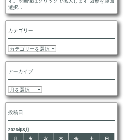
す。※画像はクリックで拡大します 図形を範囲
選択...
カテゴリー
カ
テ
ゴ
リ
アーカイブ
ー
ア
ー
カ
イ
投稿日
ブ
2026年8月
月
火
水
木
金
土
日