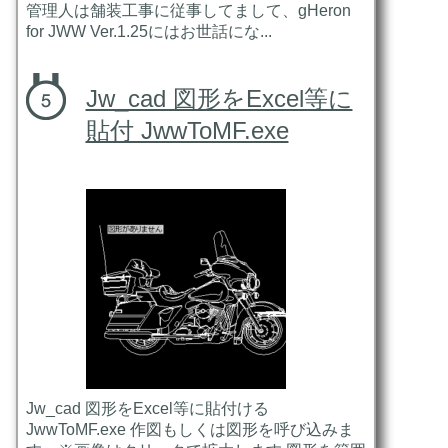
管理人は舗装工事に従事してまして、gHeron
for JWW Ver.1.25にはお世話にな...
Jw_cad 図形をExcel等に
貼付 JwwToMF.exe
Jw_cad 図形をExcel等に貼付ける
JwwToMF.exe 作図もしくは図形を呼び込みま