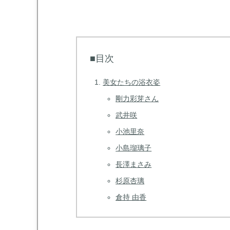
■目次
美女たちの浴衣姿
剛力彩芽さん
武井咲
小池里奈
小島瑠璃子
長澤まさみ
杉原杏璃
倉持 由香