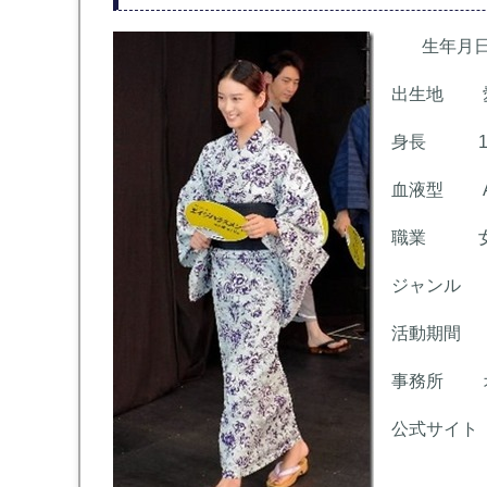
生年月日 1
出生地 愛
身長 163
血液型 
職業 女優
ジャンル 
活動期間 2
事務所 オ
公式サイト