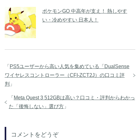
ポケモンGO 中高年が支え！ 熱しやす
い・冷めやすい 日本人！
「
PS5ユーザーから高い人気を集めている「DualSense
ワイヤレスコントローラー（CFI-ZCT2J）の口コミ評
判
」
「
Meta Quest 3 512GBは高い？口コミ・評判からわかっ
た「後悔しない」選び方
」
コメントをどうぞ