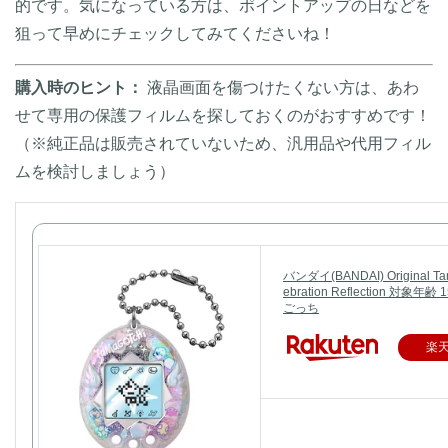
的です。気になっている方は、ポイントアップの日などを
狙って早めにチェックしてみてくださいね！
購入時のヒント：
液晶画面を傷つけたくない方は、あわ
せて専用の保護フィルムを探しておくのがおすすめです！
（※純正品は販売されていないため、汎用品や代用フィル
ムを検討しましょう）
バンダイ(BANDAI) Original Tam
ebration Reflection 対象年
ごっち
楽