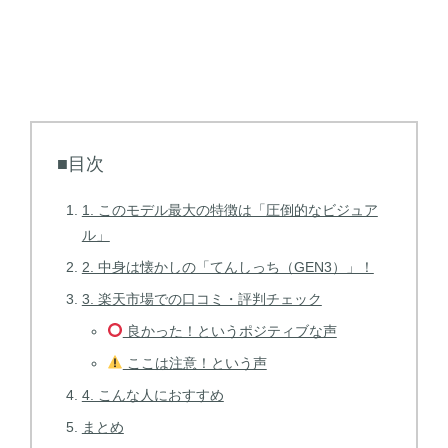
■目次
1. このモデル最大の特徴は「圧倒的なビジュア
ル」
2. 中身は懐かしの「てんしっち（GEN3）」！
3. 楽天市場での口コミ・評判チェック
良かった！というポジティブな声
ここは注意！という声
4. こんな人におすすめ
まとめ