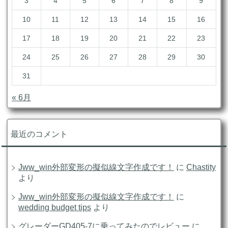
3
4
5
6
7
8
9
10
11
12
13
14
15
16
17
18
19
20
21
22
23
24
25
26
27
28
29
30
31
« 6月
最近のコメント
Jww_win外部変形の擬似線文字作成です！
に
Chastity
より
Jww_win外部変形の擬似線文字作成です！
に
wedding budget tips
より
グレーダーGD405-7に乗ってみたのでレビュー
に