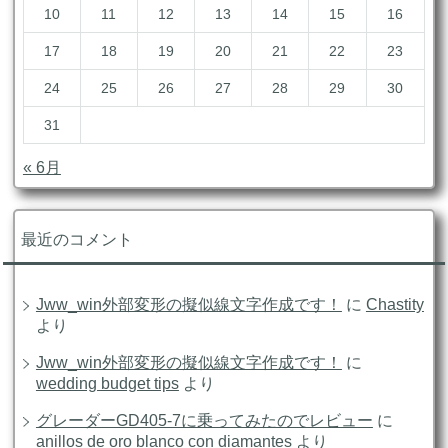
10
11
12
13
14
15
16
17
18
19
20
21
22
23
24
25
26
27
28
29
30
31
« 6月
最近のコメント
Jww_win外部変形の擬似線文字作成です！
に
Chastity
より
Jww_win外部変形の擬似線文字作成です！
に
wedding budget tips
より
グレーダーGD405-7に乗ってみたのでレビュー
に
anillos de oro blanco con diamantes
より