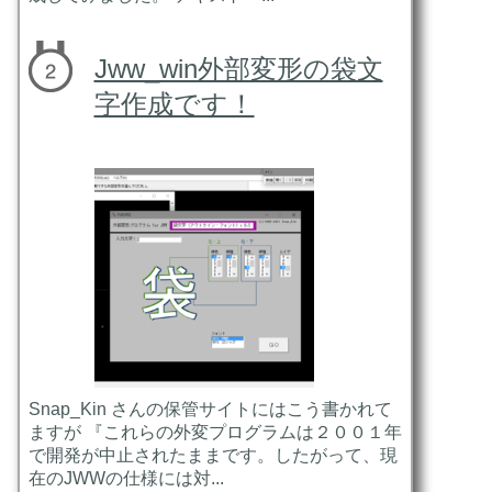
Jww_win外部変形の袋文
字作成です！
Snap_Kin さんの保管サイトにはこう書かれて
ますが 『これらの外変プログラムは２００１年
で開発が中止されたままです。したがって、現
在のJWWの仕様には対...