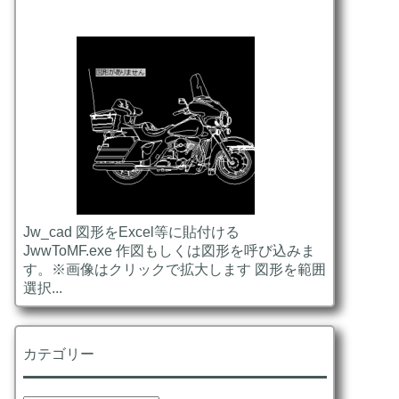
Jw_cad 図形をExcel等に貼付ける
JwwToMF.exe 作図もしくは図形を呼び込みま
す。※画像はクリックで拡大します 図形を範囲
選択...
カテゴリー