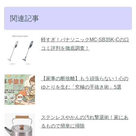
関連記事
軽すぎ！パナソニックMC-SB35K-Cの口
コミ評判を徹底調査！
【家事の断捨離】もう頑張らない！心の
ゆとりを生む「究極の手抜き術」5選
ステンレスやかんの汚れ撃退術！家にあ
るもので簡単に掃除