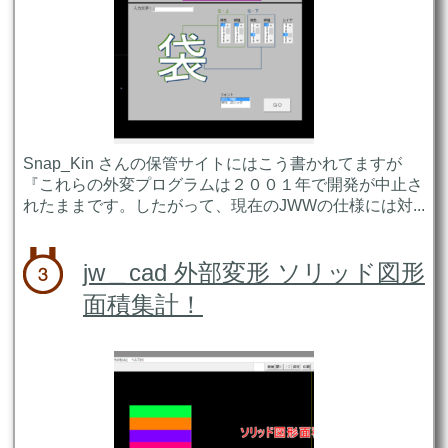
Snap_Kin さんの保管サイトにはこう書かれてますが
『これらの外変プログラムは２００１年で開発が中止さ
れたままです。したがって、現在のJWWの仕様には対...
jw＿cad 外部変形 ソリッド図形
面積集計！