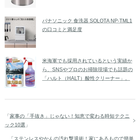
パナソニック 食洗器 SOLOTA NP-TML1
の口コミと満足度
米海軍でも採用されているという実績か
ら、SNSやプロのお掃除現場でも話題の
「ハルト（HALT）酸性クリーナー」。
「
家事の「手抜き」じゃない！知恵で変わる時短テクニ
ック10選
」
「
ステンレスやかんの汚れ撃退術！家にあるもので簡単