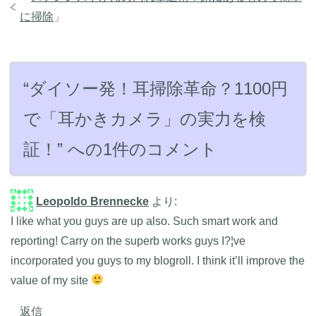
に掃除
」
“ダイソー発！耳掃除革命？1100円
で「耳かきカメラ」の実力を検
証！” への1件のコメント
Leopoldo Brennecke
より:
I like what you guys are up also. Such smart work and
reporting! Carry on the superb works guys I?¦ve
incorporated you guys to my blogroll. I think it’ll improve the
value of my site
返信