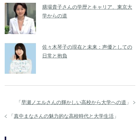
膳場貴子さんの学歴とキャリア、東京大
学からの道
佐々木琴子の現在と未来：声優としての
日常と抱負
「
早瀬ノエルさんの輝かしい高校から大学への道
」
「
真中まなさんの魅力的な高校時代と大学生活
」