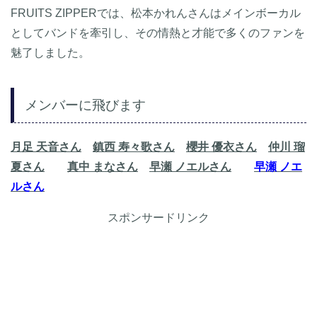
FRUITS ZIPPERでは、松本かれんさんはメインボーカル
としてバンドを牽引し、その情熱と才能で多くのファンを
魅了しました。
メンバーに飛びます
月足 天音さん
鎮西 寿々歌さん
櫻井 優衣さん
仲川 瑠
夏さん
真中 まなさん
早瀬 ノエルさん
早瀬 ノエ
ルさん
スポンサードリンク