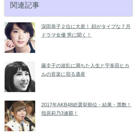
関連記事
深田恭子２位に大差！ 顔がタイプな７月
ドラマ女優 男に聞く！
藤圭子の波乱に満ちた人生と宇多田ヒカ
ルの音楽に宿る遺産
2017年AKB48総選挙順位・結果・票数！
指原莉乃3連覇！