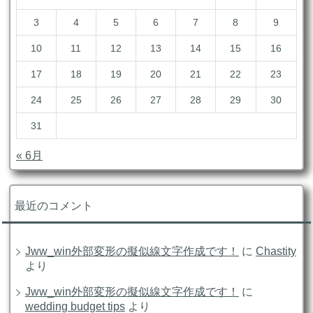
3
4
5
6
7
8
9
10
11
12
13
14
15
16
17
18
19
20
21
22
23
24
25
26
27
28
29
30
31
« 6月
最近のコメント
Jww_win外部変形の擬似線文字作成です！
に
Chastity
より
Jww_win外部変形の擬似線文字作成です！
に
wedding budget tips
より