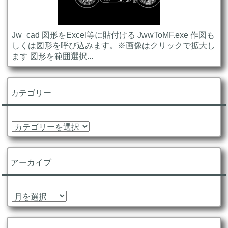
Jw_cad 図形をExcel等に貼付ける JwwToMF.exe 作図も
しくは図形を呼び込みます。※画像はクリックで拡大し
ます 図形を範囲選択...
カテゴリー
カ
テ
ゴ
リ
アーカイブ
ー
ア
ー
カ
イ