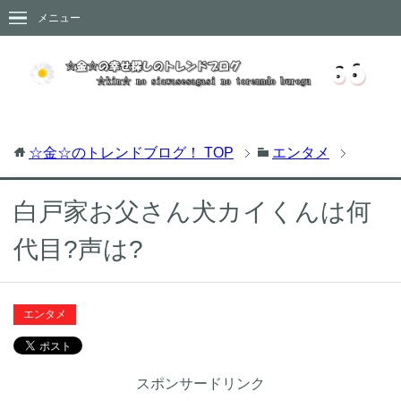
メニュー
☆金☆のトレンドブログ！
TOP
エンタメ
白戸家お父さん犬カイくんは何
代目?声は?
エンタメ
スポンサードリンク