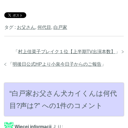
タグ :
お父さん
,
何代目
,
白戸家
「
村上佳菜子ブレイク１位【上半期TV出演本数】
」
「
明後日公式HPより小泉今日子からのご報告
」
“白戸家お父さん犬カイくんは何代
目?声は?” への1件のコメント
Więcej informacji
より: