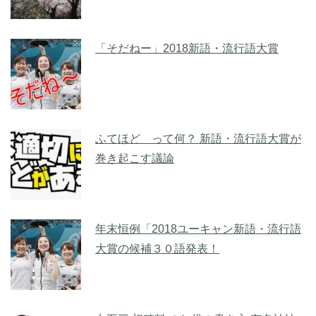
「そだねー」2018新語・流行語大賞
ふてほど って何？ 新語・流行語大賞が
巻き起こす議論
年末恒例「2018ユーキャン新語・流行語
大賞の候補３０語発表！