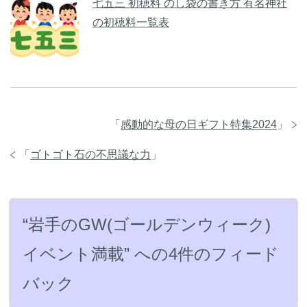
七五三 初穂料 のし袋の書き方 有名神社
の初穂料一覧表
「
感動的な母の日ギフト特集2024
」
「
ゴトゴト石の不思議な力
」
“岩手のGW(ゴールデンウィーク)
イベント満載” への4件のフィード
バック