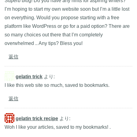
Superb blog! Do you have any hints for aspiring writers?
I’m hoping to start my own website soon but I’m a little lost
on everything. Would you propose starting with a free
platform like WordPress or go for a paid option? There are
so many choices out there that I’m completely
overwhelmed .. Any tips? Bless you!
返信
gelatin trick
より:
I like this web site so much, saved to bookmarks.
返信
gelatin trick recipe
より:
Woh I like your articles, saved to my bookmarks! .