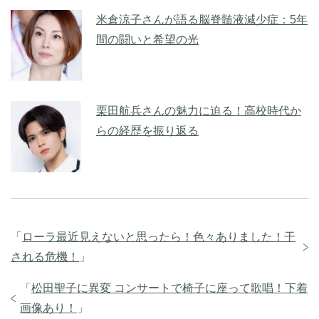
米倉涼子さんが語る脳脊髄液減少症：5年
間の闘いと希望の光
栗田航兵さんの魅力に迫る！高校時代か
らの経歴を振り返る
「
ローラ最近見えないと思ったら！色々ありました！干
される危機！
」
「
松田聖子に異変 コンサートで椅子に座って歌唱！下着
画像あり！
」