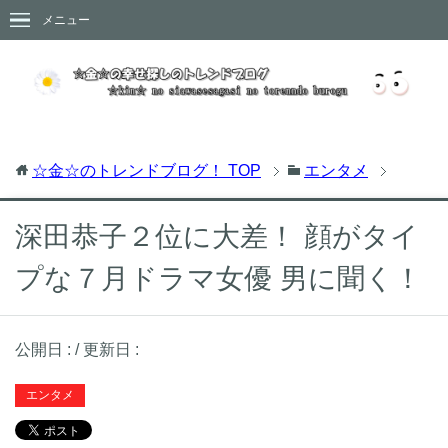
メニュー
☆金☆のトレンドブログ！
TOP
エンタメ
深田恭子２位に大差！ 顔がタイ
プな７月ドラマ女優 男に聞く！
公開日 :
/ 更新日 :
エンタメ