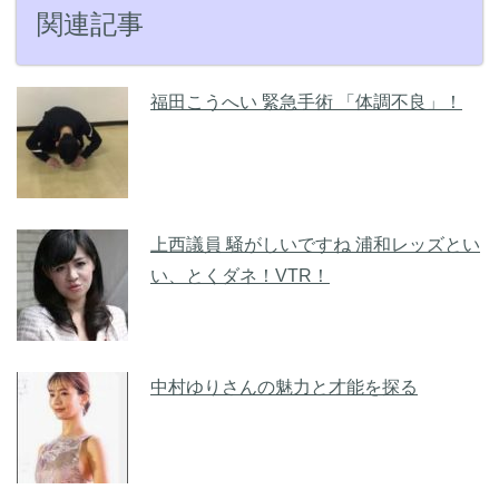
関連記事
福田こうへい 緊急手術 「体調不良」！
上西議員 騒がしいですね 浦和レッズとい
い、とくダネ！VTR！
中村ゆりさんの魅力と才能を探る