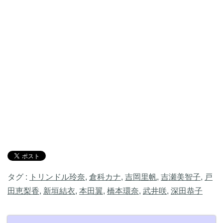
タグ :
トリンドル玲奈
,
倉科カナ
,
吉岡里帆
,
吉瀬美智子
,
戸
田恵梨香
,
新垣結衣
,
本田翼
,
橋本環奈
,
武井咲
,
深田恭子