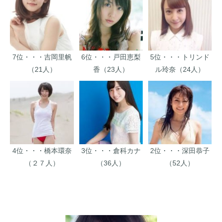
7位・・・吉岡里帆
6位・・・戸田恵梨
5位・・・トリンド
（21人）
香（23人）
ル玲奈（24人）
4位・・・橋本環奈
3位・・・倉科カナ
2位・・・深田恭子
（２７人）
（36人）
（52人）