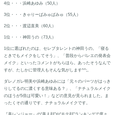
4位・・・浜崎あゆみ（50人）
3位・・・きゃりーぱみゅぱみゅ（55人）
2位・・・渡辺直美（60人）
1位・・・神田うの（73人）
1位に選ばれたのは、セレブタレントの神田うの。「寝る
ときでもメイクをしてそう」、「普段からバレエの発表会
メイク」といったコメントがちらほら。あったそうなんで
すが、たしかに管理人もそんな気がします^^;。
ダレノガレ明美や浜崎あゆみには「元々のパーツがはっき
りしてるのに濃くする意味ある？」、「ナチュラルメイク
のほうが5倍は可愛い！」などの意見が見られました。ま
ったくその通りです、ナチョラルメイクです。
『美レンジャー』の“美人顔”や“モテ顔”ランキングで度々