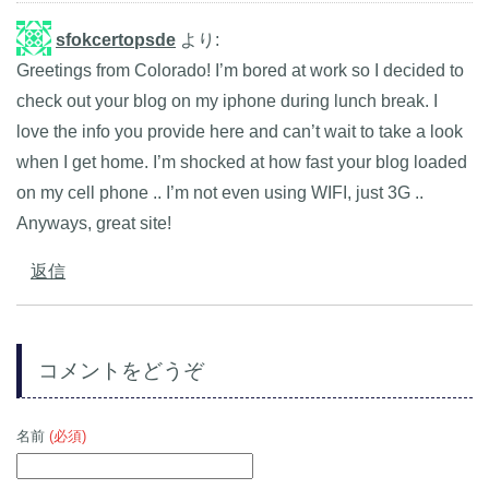
sfokcertopsde
より:
Greetings from Colorado! I’m bored at work so I decided to
check out your blog on my iphone during lunch break. I
love the info you provide here and can’t wait to take a look
when I get home. I’m shocked at how fast your blog loaded
on my cell phone .. I’m not even using WIFI, just 3G ..
Anyways, great site!
返信
コメントをどうぞ
名前
(必須)