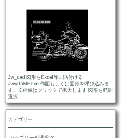
Jw_cad 図形をExcel等に貼付ける
JwwToMF.exe 作図もしくは図形を呼び込みま
す。※画像はクリックで拡大します 図形を範囲
選択...
カテゴリー
カ