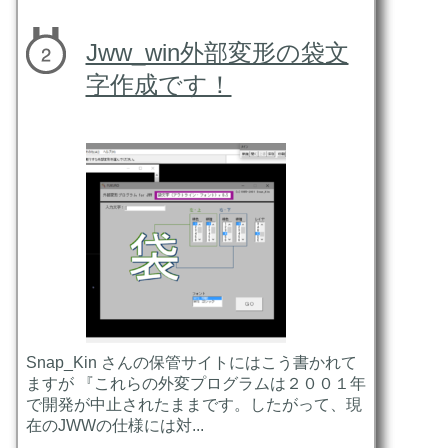
Jww_win外部変形の袋文
字作成です！
Snap_Kin さんの保管サイトにはこう書かれて
ますが 『これらの外変プログラムは２００１年
で開発が中止されたままです。したがって、現
在のJWWの仕様には対...