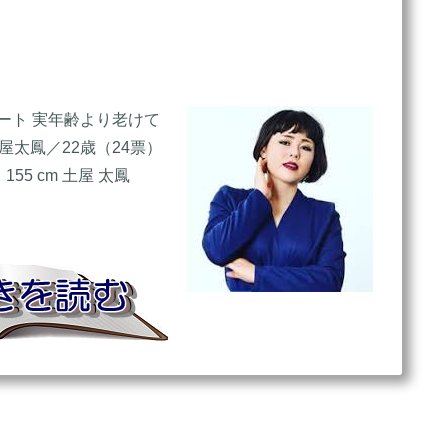
ート 実年齢より老けて
屋太鳳／22歳（24票）
55 cm 土屋 太鳳