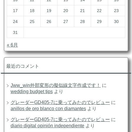
17
18
19
20
21
22
23
24
25
26
27
28
29
30
31
« 6月
最近のコメント
Jww_win外部変形の擬似線文字作成です！
に
wedding budget tips
より
グレーダーGD405-7に乗ってみたのでレビュー
に
anillos de oro blanco con diamantes
より
グレーダーGD405-7に乗ってみたのでレビュー
に
diario digital opinión independiente
より