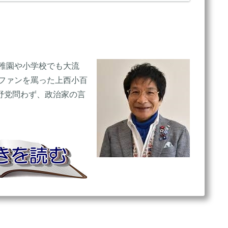
稚園や小学校でも大流
ファンを罵った上西小百
野党問わず、政治家の言