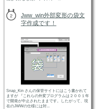
Jww_win外部変形の袋文
字作成です！
Snap_Kin さんの保管サイトにはこう書かれて
ますが 『これらの外変プログラムは２００１年
で開発が中止されたままです。したがって、現
在のJWWの仕様には対...