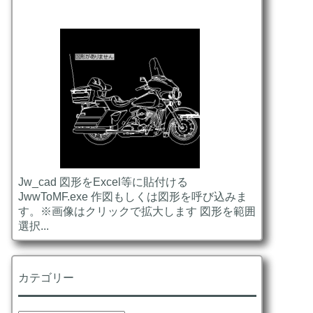
Jw_cad 図形をExcel等に貼付ける
JwwToMF.exe 作図もしくは図形を呼び込みま
す。※画像はクリックで拡大します 図形を範囲
選択...
カテゴリー